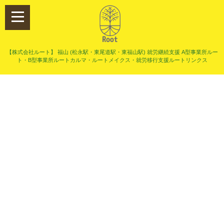
【株式会社ルート】 福山 (松永駅・東尾道駅・東福山駅) 就労継続支援 A型事業所ルー
ト・B型事業所ルートカルマ・ルートメイクス・就労移行支援ルートリンクス