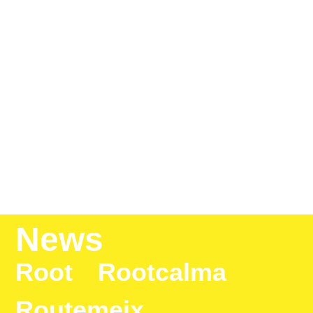
News
Root Rootcalma
Routemeix