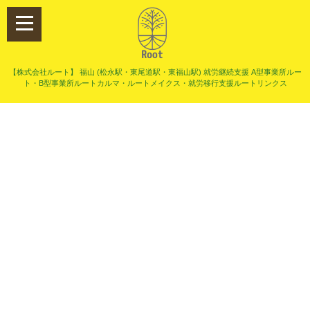
【株式会社ルート】 福山 (松永駅・東尾道駅・東福山駅) 就労継続支援 A型事業所ルー
ト・B型事業所ルートカルマ・ルートメイクス・就労移行支援ルートリンクス