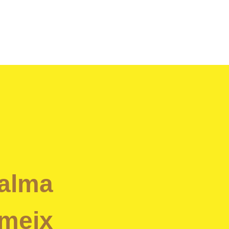
alma
meix