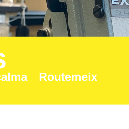
s
calma Routemeix