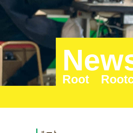
New
Root Root
ルート